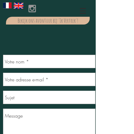
Bekijk ons avontuur bij 'Ik Vertrek'!